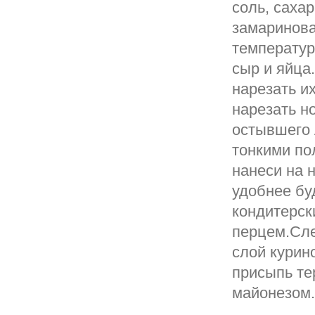
соль, саха
замаринова
температур
сыр и яйца
нарезать и
нарезать н
остывшего 
тонкими по
нанеси на н
удобнее бу
кондитерск
перцем.Сле
слой курин
присыпь те
майонезом.