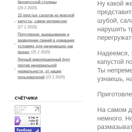
белорусской столицы
Ну какой ж
(29.2.2020)
представит
10 простых салатов из морской
шубой, сал
капусты, самое интересное
(27.2.2020)
нарушить т
Популярное: выращивание и
перегружат
разведение свиней в домашних
условиях для начинающих как
Надеемся, 
бизнес
(25.2.2020)
Личный инволюционный бунт
капустой п
против ненормальной
Ты непреме
нормальности, от наших
пользователей
(23.2.2020)
узнаешь, н
Приготовл
СЧЁТЧИКИ
На самом д
немного. Н
размазывать