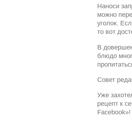
Наноси зап
можно пере
уголок. Ес
то вот дос
В довершен
блюдо мног
пропитатьс
Совет реда
Уже захоте
рецепт к се
Facebook»!