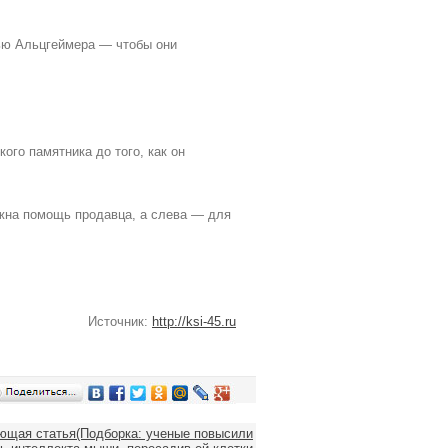
нью Альцгеймера — чтобы они
ого памятника до того, как он
ужна помощь продавца, а слева — для
Источник:
http://ksi-45.ru
ющая статья(Подборка: ученые повысили