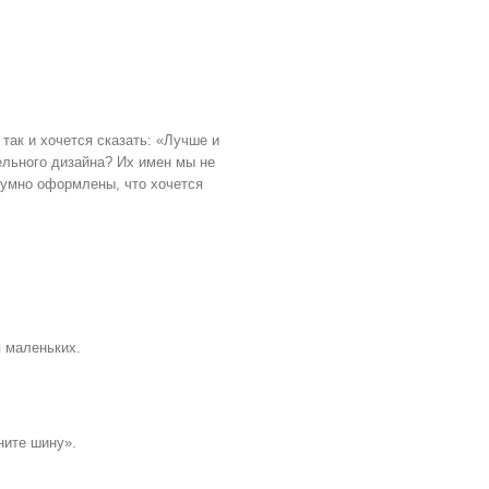
так и хочется сказать: «Лучше и
ельного дизайна? Их имен мы не
о умно оформлены, что хочется
я маленьких.
ните шину».