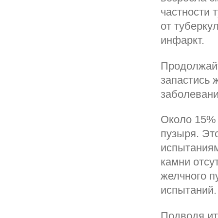
частности 
от туберкул
инфаркт.
Продолжайт
запастись 
заболевани
Около 15% 
пузыря. Эт
испытаниям
камни отсу
желчного п
испытаний.
Подводя ит