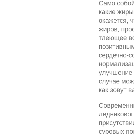
Само собой
какие жиры
окажется, 
жиров, про
тлеющее во
позитивным
сердечно-с
нормализац
улучшение 
случае може
как зовут в
Современны
ледниковог
присутстви
суровых по