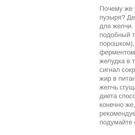
Почему же 
пузыря? Де
для желчи.
подобный т
порошком),
ферментом 
желудка в 
сигнал сок
жир в пита
желчь сгущ
диета спос
конечно же
рекомендуе
подумайте 