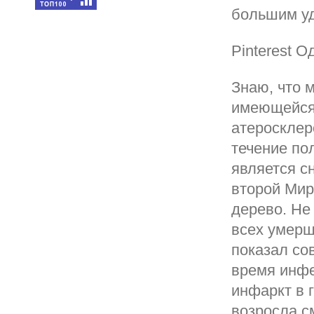
большим у
Pinterest О
Знаю, что 
имеющейся
атеросклер
течение по
является с
второй Мир
дерево. Не
всех умерш
показал со
время инфе
инфаркт в 
возросла с