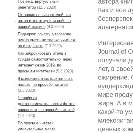
автора кни
Новинка: виртуальный
репетитор
(11.3.2020)
Как и все 
От наших пользователей: как
бесперспек
антон и костя купили себе по
альтернати
первой машине
(9.3.2020)
Подборка: почему в гарварде
нужно уметь не только учиться,
Интересная 
но и отдыхать
(7.3.2020)
Journal of 
Как забронировать отель в
получали д
турции самостоятельно через
интернет сезон 2019, по
лет, в сво
просьбам читателей
(5.3.2020)
ожирение. 
8 малоизвестных фактов о его
пользе, по просьбе читатей
вундеркинд
(3.3.2020)
мире проду
Челябинск
жира. А в 
достопримечательности фото с
описанием, по просьбе читатей
какой-то у
(1.3.2020)
млекопитаю
По просьбе читатей:
ценных ком
удивительные места