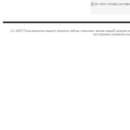
Для того чтобы оста
(c) 2007 Пользователи нашего проекта сейчас помогают жизни нашей галереи 
исстрачено огромное к