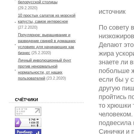
белорусской столицы
(29.2.2020)
источник
10 простых салатов из морской
капусты, самое интересное
По совету 
(27.2.2020)
низкожиров
Популярное: выращивание и
разведение свиней в домашних
Делают это
условиях для начинающих как
жира ускор
бизнес
(25.2.2020)
Личный инволюционный бунт
знаете ли 
против ненормальной
побольше ж
нормальности, от наших
если бы у 
пользователей
(23.2.2020)
другую пищ
пройтись п
СЧЁТЧИКИ
то хрюшки т
человеком.
подвесила 
Синички и 