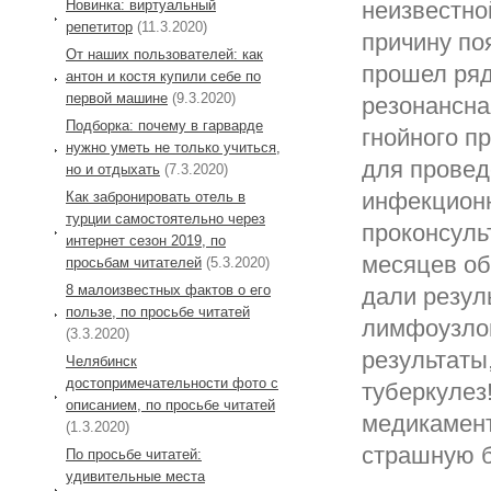
Новинка: виртуальный
неизвестно
репетитор
(11.3.2020)
причину по
От наших пользователей: как
прошел ряд
антон и костя купили себе по
первой машине
(9.3.2020)
резонансна
Подборка: почему в гарварде
гнойного п
нужно уметь не только учиться,
для провед
но и отдыхать
(7.3.2020)
инфекционн
Как забронировать отель в
турции самостоятельно через
проконсуль
интернет сезон 2019, по
месяцев об
просьбам читателей
(5.3.2020)
8 малоизвестных фактов о его
дали резул
пользе, по просьбе читатей
лимфоузлов
(3.3.2020)
результаты
Челябинск
достопримечательности фото с
туберкулез
описанием, по просьбе читатей
медикамент
(1.3.2020)
страшную б
По просьбе читатей:
удивительные места