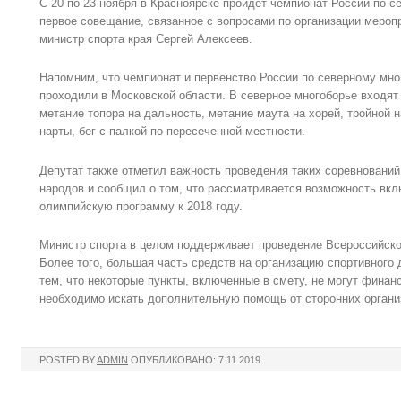
С 20 по 23 ноября в Красноярске пройдет чемпионат России по 
первое совещание, связанное с вопросами по организации меропр
министр спорта края Сергей Алексеев.
Напомним, что чемпионат и первенство России по северному мно
проходили в Московской области. В северное многоборье входят 
метание топора на дальность, метание маута на хорей, тройной
нарты, бег с палкой по пересеченной местности.
Депутат также отметил важность проведения таких соревновани
народов и сообщил о том, что рассматривается возможность вкл
олимпийскую программу к 2018 году.
Министр спорта в целом поддерживает проведение Всероссийског
Более того, большая часть средств на организацию спортивного 
тем, что некоторые пункты, включенные в смету, не могут финан
необходимо искать дополнительную помощь от сторонних органи
POSTED BY
ADMIN
ОПУБЛИКОВАНО: 7.11.2019