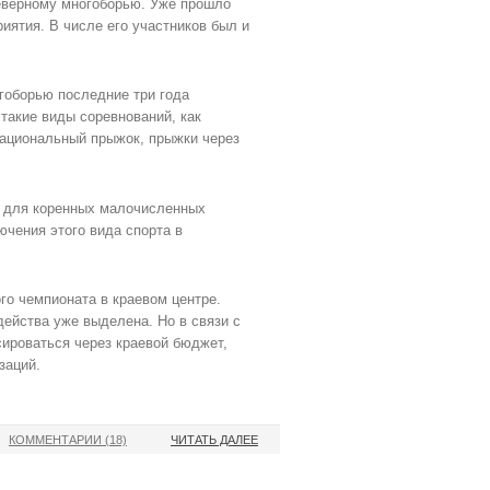
северному многоборью. Уже прошло
иятия. В числе его участников был и
гоборью последние три года
такие виды соревнований, как
 национальный прыжок, прыжки через
й для коренных малочисленных
ючения этого вида спорта в
о чемпионата в краевом центре.
действа уже выделена. Но в связи с
сироваться через краевой бюджет,
заций.
КОММЕНТАРИИ (18)
ЧИТАТЬ ДАЛЕЕ