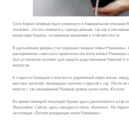
Село Кореиз впервые было упомянуто в Камеральном описании К
полагают, что оно появилось гораздо раньше, так как в письмен
монастыре Кюризы, основанном монахами в этой местности.
В дальнейшем дворец стал родовым гнездом семьи Романовых. 
распоряжения советского правительства жили князья Романовы с
был установлен пулемет для защиты родственников Николая II 
матросов.
К старости Голицына стала вести уединенный образ жизни, никуд
местных жителей, прозвавших княгиню старухой с гор. После её 
вместе с так называемым Розовым домом купил князь Юсупов.
Во время немецкой оккупации Крыма здесь располагался штаб 
Манштейна. Сейчас здесь находится отель «Кичкенэ». На террит
экспозиция «Летняя резиденция князя Романова».