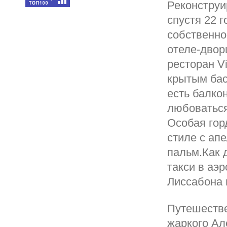
Реконструи
спустя 22 г
собственно
отеле-двор
ресторан V
крытым бас
есть балко
любоваться
Особая гор
стиле с ап
пальм.Как 
такси в аэ
Лиссабона 
Путешестве
жаркого Ал