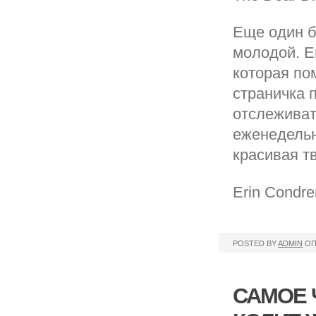
Еще один б
молодой. Ег
которая по
страничка 
отслеживат
еженедельн
красивая т
Erin Condre
POSTED BY
ADMIN
ОП
САМОЕ 