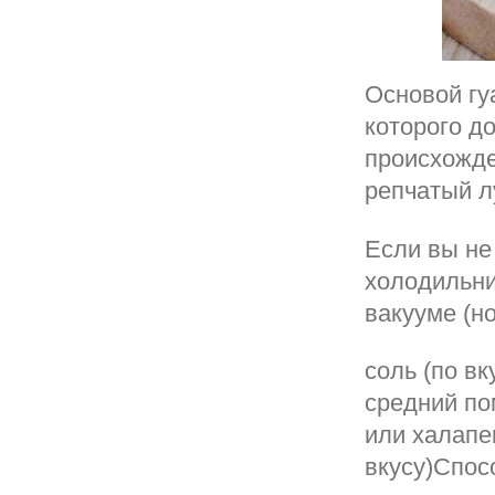
Основой гу
которого д
происхожде
репчатый лу
Если вы не 
холодильни
вакууме (но
соль (по вк
средний пом
или халапе
вкусу)Спос