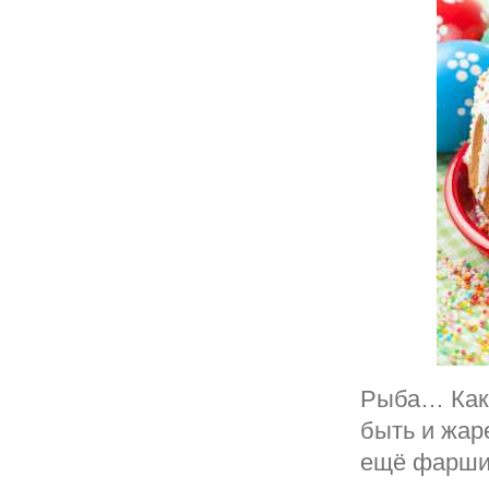
Рыба… Как 
быть и жаре
ещё фаршир