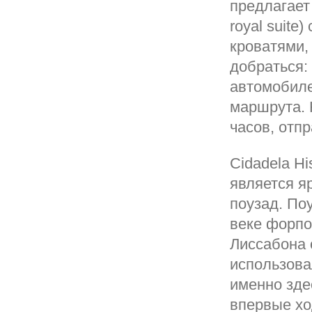
предлагает
royal suit
кроватями,
добраться: 
автомобиле
маршрута. 
часов, отпр
Сidadela Hi
является я
поузад. По
веке форпо
Лиссабона 
использова
именно зде
впервые хо