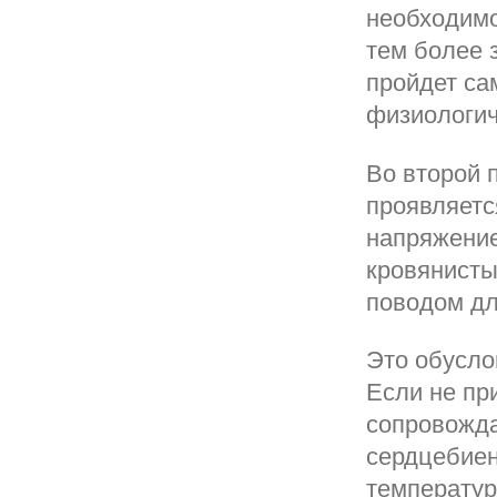
необходимо
тем более 
пройдет са
физиологич
Во второй 
проявляетс
напряжение
кровянисты
поводом дл
Это обусло
Если не пр
сопровожда
сердцебие
температур