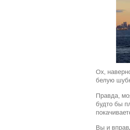
Ох, наверно
белую шубк
Правда, моя
будто бы п
покачиваетс
Вы и вправ