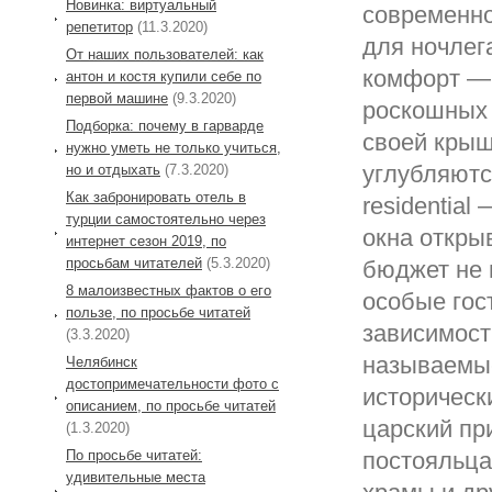
Новинка: виртуальный
современно
репетитор
(11.3.2020)
для ночлег
От наших пользователей: как
комфорт — 
антон и костя купили себе по
первой машине
(9.3.2020)
роскошных 
Подборка: почему в гарварде
своей крыш
нужно уметь не только учиться,
углубляютс
но и отдыхать
(7.3.2020)
Как забронировать отель в
residential
турции самостоятельно через
окна откры
интернет сезон 2019, по
просьбам читателей
(5.3.2020)
бюджет не 
8 малоизвестных фактов о его
особые гос
пользе, по просьбе читатей
зависимост
(3.3.2020)
называемые
Челябинск
достопримечательности фото с
историческ
описанием, по просьбе читатей
царский пр
(1.3.2020)
По просьбе читатей:
постояльца
удивительные места