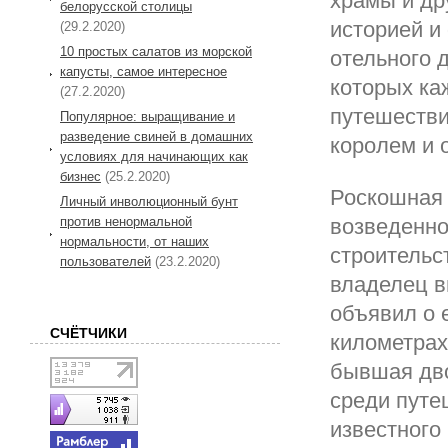
храмы и др
белорусской столицы
историей и
(29.2.2020)
10 простых салатов из морской
отельного 
капусты, самое интересное
которых ка
(27.2.2020)
путешестви
Популярное: выращивание и
разведение свиней в домашних
королем и 
условиях для начинающих как
бизнес
(25.2.2020)
Роскошная 
Личный инволюционный бунт
против ненормальной
возведенног
нормальности, от наших
строительс
пользователей
(23.2.2020)
владелец в
объявил о 
СЧЁТЧИКИ
километрах
бывшая дво
среди путе
известного