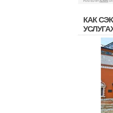
POSTED BY
ADMIN
ОП
КАК СЭ
УСЛУГА