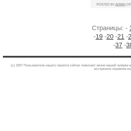
POSTED BY
ADMIN
ОП
Страницы: -
-
19
-
20
-
21
-
-
37
-
3
(c) 2007 Пользователи нашего проекта сейчас помогают жизни нашей галереи 
исстрачено огромное к