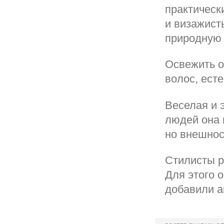
практическ
и визажист
природную 
Освежить о
волос, ест
Веселая и 
людей она 
но внешнос
Стилисты р
Для этого 
добавили а