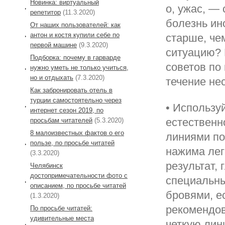
Новинка: виртуальный
о, ужас, —
репетитор
(11.3.2020)
болезнь ин
От наших пользователей: как
антон и костя купили себе по
старше, чем
первой машине
(9.3.2020)
ситуацию? 
Подборка: почему в гарварде
советов по
нужно уметь не только учиться,
но и отдыхать
(7.3.2020)
течение нес
Как забронировать отель в
турции самостоятельно через
• Использу
интернет сезон 2019, по
естественн
просьбам читателей
(5.3.2020)
8 малоизвестных фактов о его
линиями по
пользе, по просьбе читатей
нажима лег
(3.3.2020)
результат,
Челябинск
достопримечательности фото с
специальны
описанием, по просьбе читатей
бровями, ес
(1.3.2020)
рекомендов
По просьбе читатей:
удивительные места
четкую лин