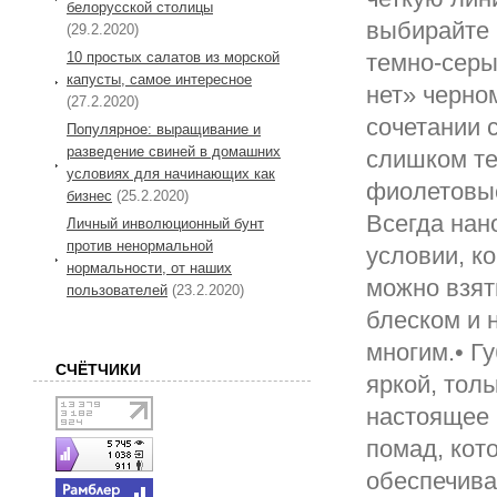
белорусской столицы
выбирайте 
(29.2.2020)
10 простых салатов из морской
темно-серы
капусты, самое интересное
нет» черно
(27.2.2020)
сочетании 
Популярное: выращивание и
разведение свиней в домашних
слишком те
условиях для начинающих как
фиолетовые
бизнес
(25.2.2020)
Всегда нан
Личный инволюционный бунт
против ненормальной
условии, к
нормальности, от наших
можно взят
пользователей
(23.2.2020)
блеском и 
многим.• Г
СЧЁТЧИКИ
яркой, тол
настоящее 
помад, кот
обеспечива