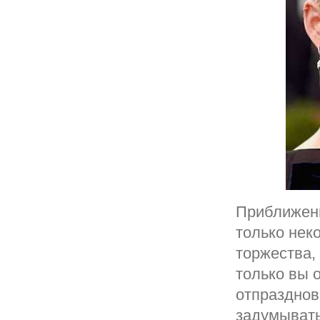
Приближени
только нек
торжества,
только вы 
отпразднов
задумывать