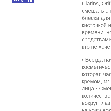
Clarins, Or
смешать с 
блеска для
кисточкой 
времени, н
средствами
кто не хоч
• Всегда н
косметическ
которая ча
кремом, мг
лица.• Сме
количество
вокруг глаз
на кожу во