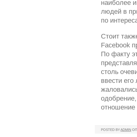
наиболее и
людей в пр
по интерес
Стоит такж
Facebook п
По факту э
представля
столь очев
ввести его
жаловались
одобрение,
отношение а
POSTED BY
ADMIN
ОП