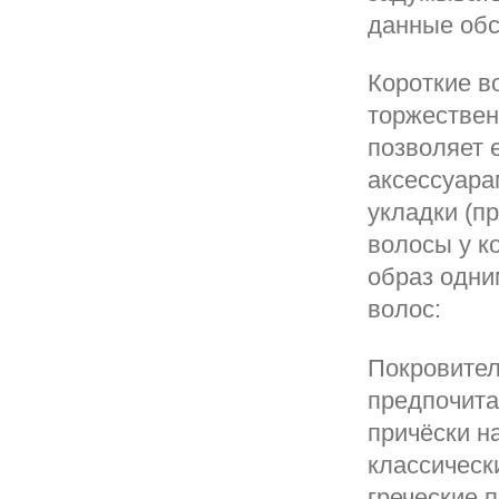
данные обс
Короткие в
торжествен
позволяет 
аксессуара
укладки (п
волосы у к
образ одни
волос:
Покровител
предпочита
причёски н
классическ
греческие п