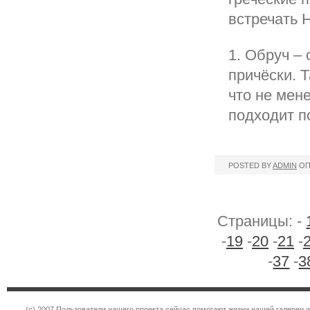
встречать 
1. Обруч –
причёски. Т
что не мен
подходит п
POSTED BY
ADMIN
ОП
Страницы: -
-
19
-
20
-
21
-
-
37
-
3
(c) 2007 Пользователи нашего проекта сейчас помогают жизни нашей галереи 