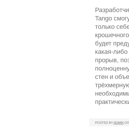
Разработчи
Tango смог
только себ
крошечного
будет пред
какая-либо
прорыв, по
полноценну
стен и объ
трёхмерну
необходимы
практическ
POSTED BY
ADMIN
ОП