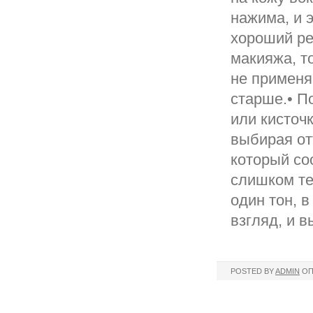
нажима, и э
хороший ре
макияжа, т
не применя
старше.• П
или кисточ
выбирая от
который со
слишком те
один тон, 
взгляд, и в
POSTED BY
ADMIN
ОП