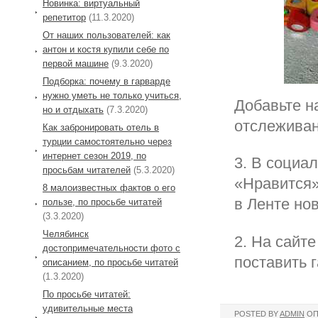
Новинка: виртуальный
репетитор
(11.3.2020)
От наших пользователей: как
антон и костя купили себе по
первой машине
(9.3.2020)
Подборка: почему в гарварде
нужно уметь не только учиться,
Добавьте н
но и отдыхать
(7.3.2020)
отслеживан
Как забронировать отель в
турции самостоятельно через
интернет сезон 2019, по
3. В социа
просьбам читателей
(5.3.2020)
«Нравится»
8 малоизвестных фактов о его
в Ленте но
пользе, по просьбе читатей
(3.3.2020)
Челябинск
2. На сайте
достопримечательности фото с
поставить 
описанием, по просьбе читатей
(1.3.2020)
По просьбе читатей:
удивительные места
POSTED BY
ADMIN
ОП