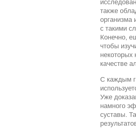
исследован
также обла
организма 
с такими с
Конечно, е
чтобы изуч
некоторых 
качестве а
С каждым г
использует
Уже доказа
намного э
суставы. Т
результато