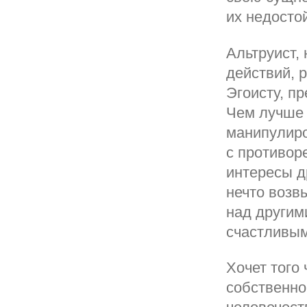
их недосто
Альтруист,
действий, 
Эгоисту, п
Чем лучше 
манипулиро
с противор
интересы д
нечто возв
над другим
счастливым
Хочет того 
собственно