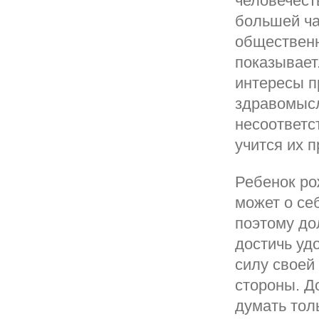
человечест
большей ча
общественн
показывает
интересы п
здравомысл
несоответс
учится их 
Ребенок ро
может о се
поэтому до
достичь уд
силу своей
стороны. Д
думать тол