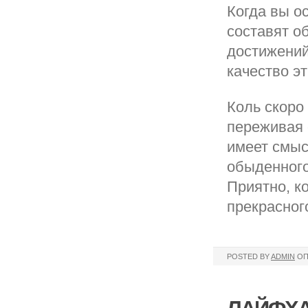
Когда вы о
составят о
достижений
качество э
Коль скоро
переживая о
имеет смыс
обыденного
Приятно, к
прекрасног
POSTED BY
ADMIN
ОП