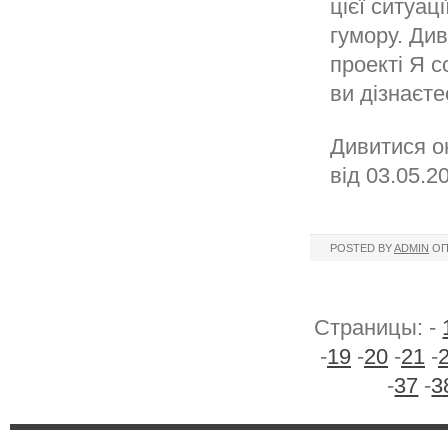
цієї ситуац
гумору. Ди
проекті Я с
ви дізнаєте
Дивитися о
від 03.05.2
POSTED BY
ADMIN
ОП
Страницы: -
-
19
-
20
-
21
-
-
37
-
3