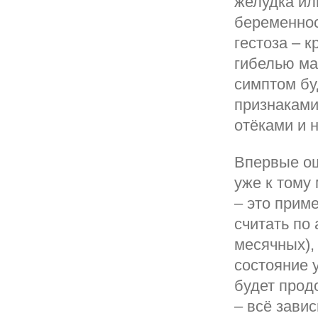
желудка ил
беременнос
гестоза – к
гибелью ма
симптом бу
признаками
отёками и 
Впервые о
уже к тому
– это прим
считать по
месячных),
состояние у
будет прод
– всё зави