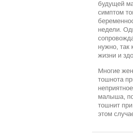
будущей ма
симптом то
беременнос
недели. Од
сопровожда
нужно, так
жизни и зд
Многие жен
тошнота пр
неприятное
малыша, по
тошнит при
этом случа