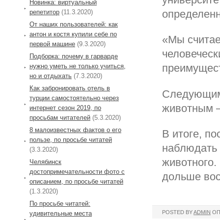
Новинка: виртуальный
определенн
репетитор
(11.3.2020)
От наших пользователей: как
антон и костя купили себе по
«Мы считае
первой машине
(9.3.2020)
человеческ
Подборка: почему в гарварде
преимущест
нужно уметь не только учиться,
но и отдыхать
(7.3.2020)
Как забронировать отель в
Следующим 
турции самостоятельно через
животным –
интернет сезон 2019, по
просьбам читателей
(5.3.2020)
8 малоизвестных фактов о его
В итоге, п
пользе, по просьбе читатей
наблюдать 
(3.3.2020)
животного.
Челябинск
достопримечательности фото с
дольше вос
описанием, по просьбе читатей
(1.3.2020)
По просьбе читатей:
POSTED BY
ADMIN
ОП
удивительные места