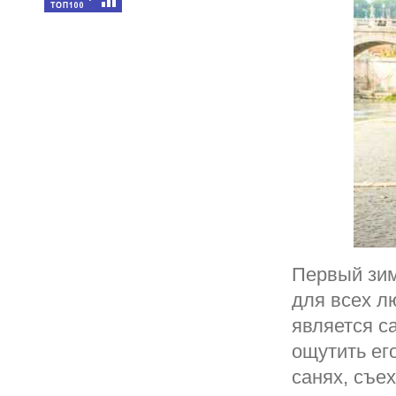
Первый зим
для всех л
является с
ощутить ег
санях, съех