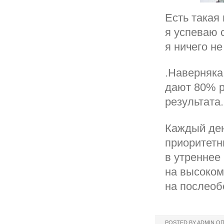
Есть такая 
я успеваю 
я ничего не
.Наверняка
дают 80% р
результата.
Каждый ден
приоритетн
в утреннее
на высоком
на послеоб
POSTED BY
ADMIN
ОП