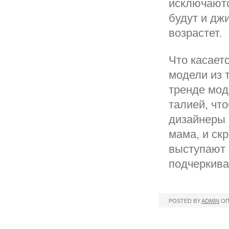
исключаютс
будут и дж
возрастет.
Что касает
модели из 
тренде мод
талией, чт
дизайнеры 
мама, и ск
выступают 
подчеркива
POSTED BY
ADMIN
ОП