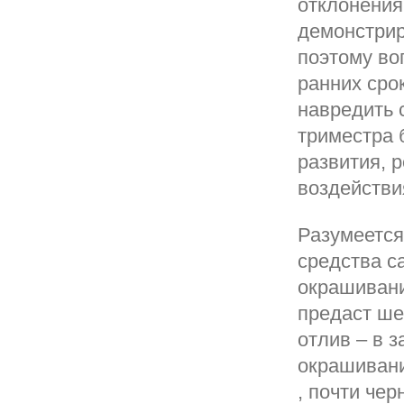
отклонения
демонстрир
поэтому во
ранних сро
навредить 
триместра 
развития, 
воздействи
Разумеется
средства с
окрашивани
предаст ше
отлив – в 
окрашивани
, почти че