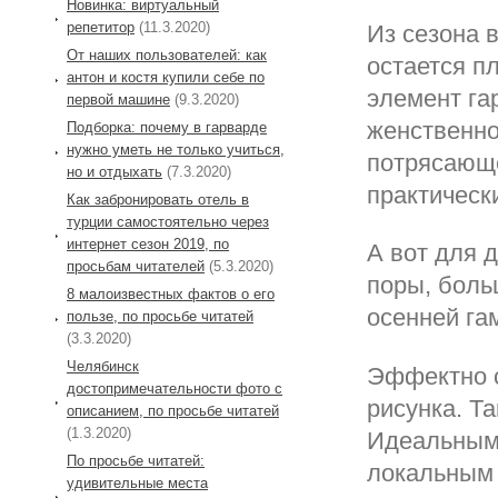
Новинка: виртуальный
репетитор
(11.3.2020)
Из сезона 
От наших пользователей: как
остается п
антон и костя купили себе по
элемент га
первой машине
(9.3.2020)
женственно
Подборка: почему в гарварде
нужно уметь не только учиться,
потрясающе
но и отдыхать
(7.3.2020)
практическ
Как забронировать отель в
турции самостоятельно через
интернет сезон 2019, по
А вот для 
просьбам читателей
(5.3.2020)
поры, боль
8 малоизвестных фактов о его
осенней га
пользе, по просьбе читатей
(3.3.2020)
Челябинск
Эффектно с
достопримечательности фото с
рисунка. Т
описанием, по просьбе читатей
(1.3.2020)
Идеальным 
По просьбе читатей:
локальным 
удивительные места