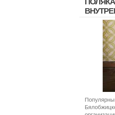
ПОЛЯКА
ВНУТРЕ
Популярный
Бялобжицко
организаци